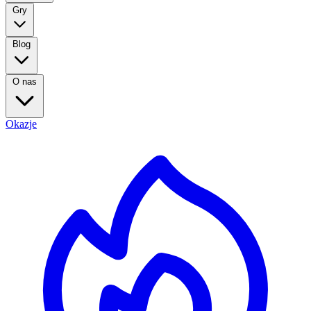
Gry
Blog
O nas
Okazje