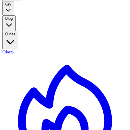
Gry
Blog
O nas
Okazje