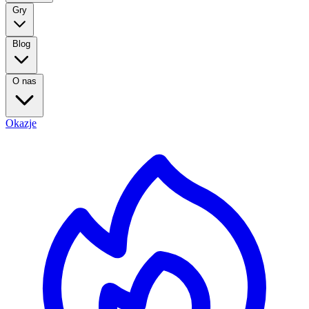
Gry
Blog
O nas
Okazje