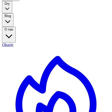
Gry
Blog
O nas
Okazje