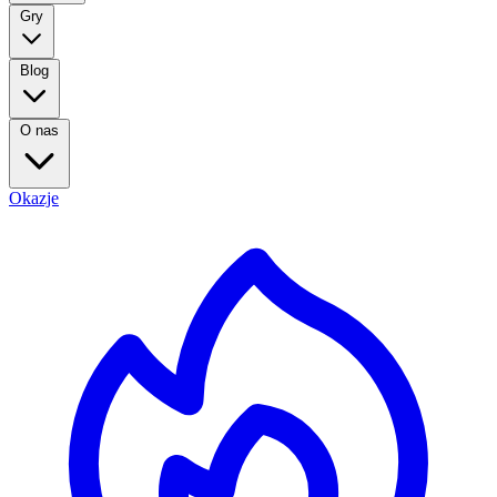
Gry
Blog
O nas
Okazje