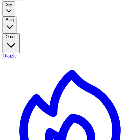
Gry
Blog
O nas
Okazje