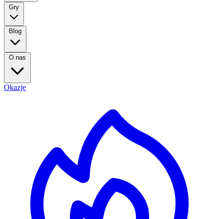
Gry
Blog
O nas
Okazje