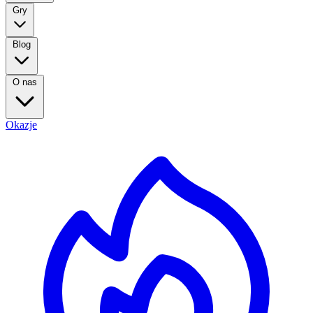
Gry
Blog
O nas
Okazje