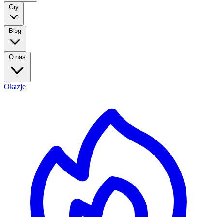
Gry
Blog
O nas
Okazje