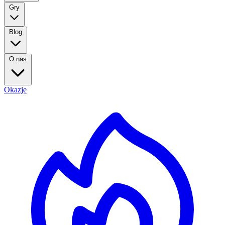
Gry
Blog
O nas
Okazje