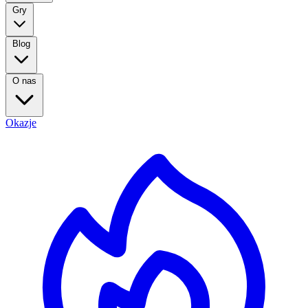
Gry
Blog
O nas
Okazje