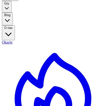
Gry
Blog
O nas
Okazje