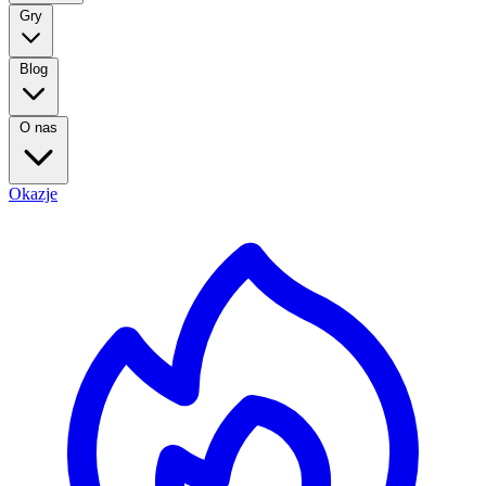
Gry
Blog
O nas
Okazje