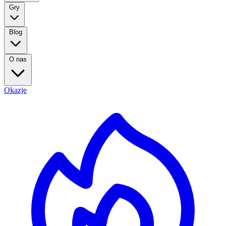
Gry
Blog
O nas
Okazje