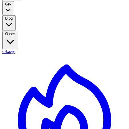
Gry
Blog
O nas
Okazje