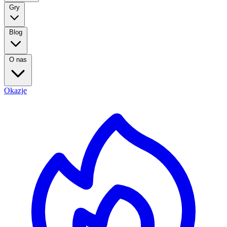
Gry
Blog
O nas
Okazje