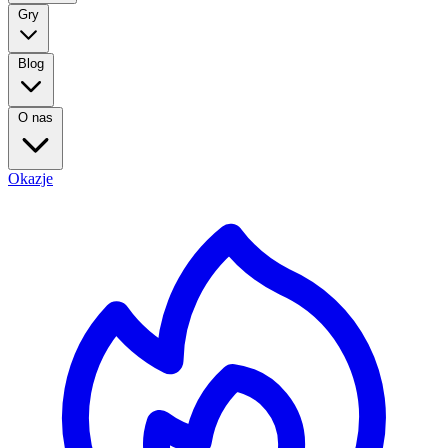
Gry
Blog
O nas
Okazje