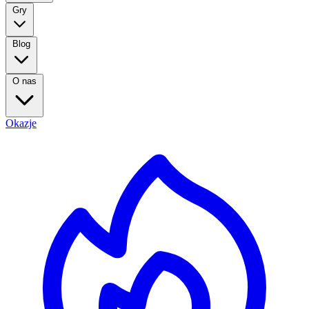
Gry
Blog
O nas
Okazje