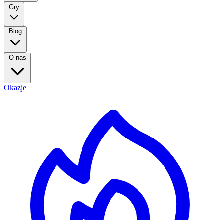
Gry
Blog
O nas
Okazje