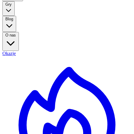
Gry
Blog
O nas
Okazje