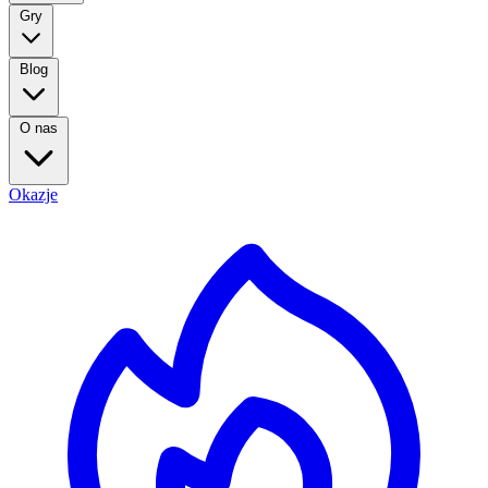
Gry
Blog
O nas
Okazje