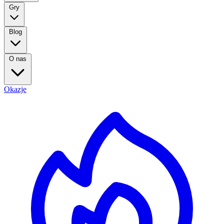
Gry
Blog
O nas
Okazje