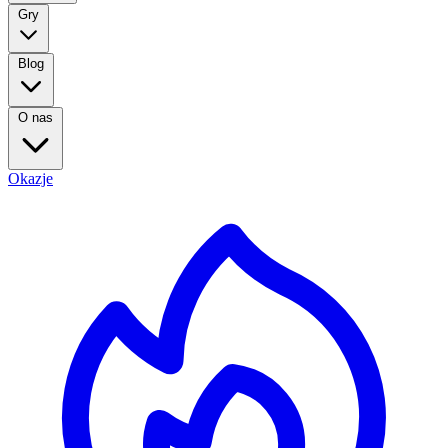
Gry
Blog
O nas
Okazje