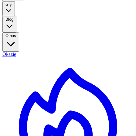
Gry
Blog
O nas
Okazje