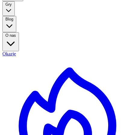
Gry
Blog
O nas
Okazje