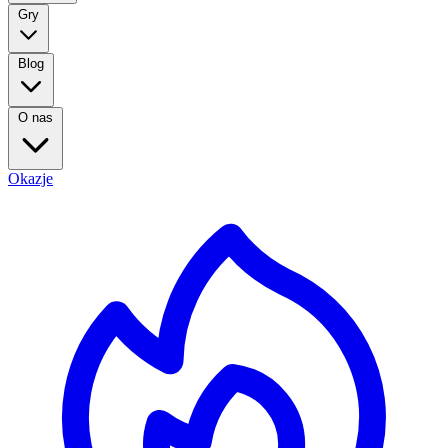
Gry
Blog
O nas
Okazje