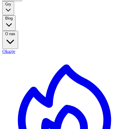
Gry
Blog
O nas
Okazje