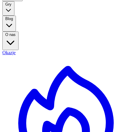
Gry
Blog
O nas
Okazje