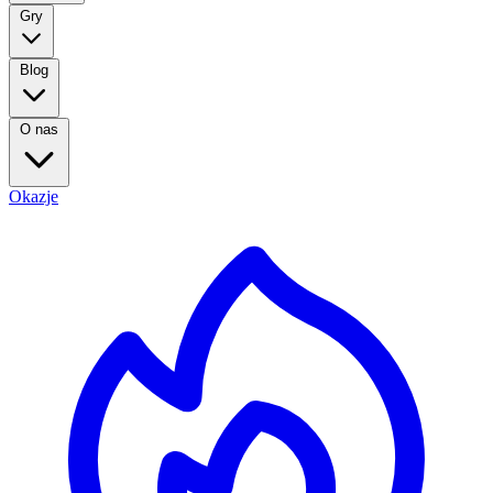
Gry
Blog
O nas
Okazje