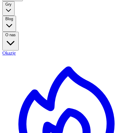
Gry
Blog
O nas
Okazje