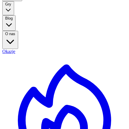
Gry
Blog
O nas
Okazje