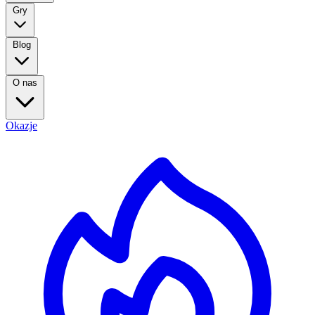
Gry
Blog
O nas
Okazje