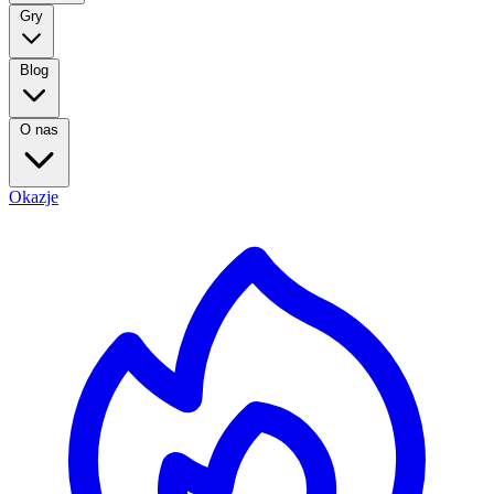
Gry
Blog
O nas
Okazje