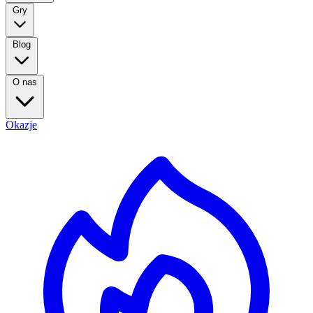
Gry
Blog
O nas
Okazje