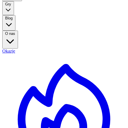
Gry
Blog
O nas
Okazje