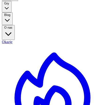
Gry
Blog
O nas
Okazje