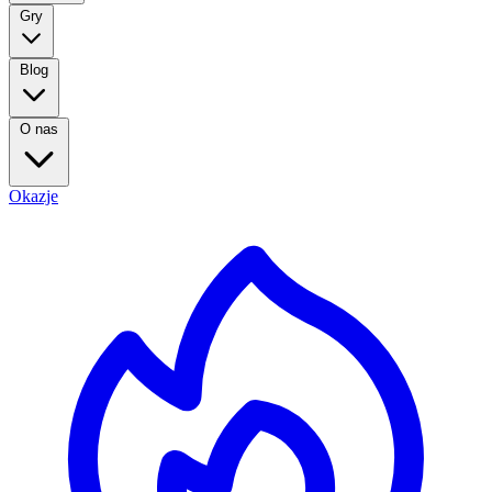
Gry
Blog
O nas
Okazje