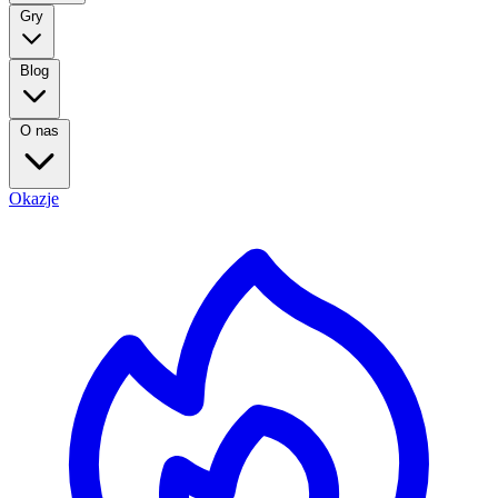
Gry
Blog
O nas
Okazje