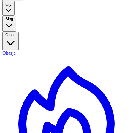
Gry
Blog
O nas
Okazje