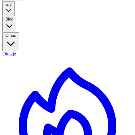
Gry
Blog
O nas
Okazje