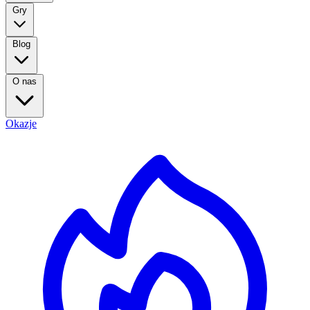
Gry
Blog
O nas
Okazje