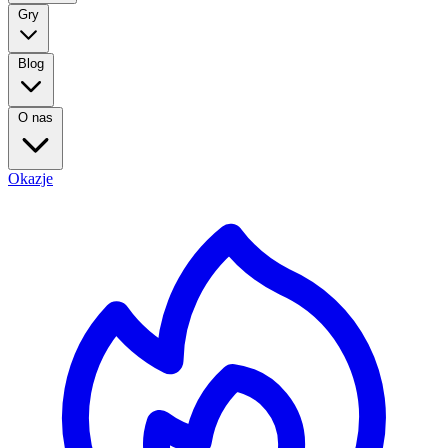
Gry
Blog
O nas
Okazje