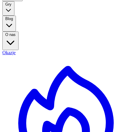
Gry
Blog
O nas
Okazje