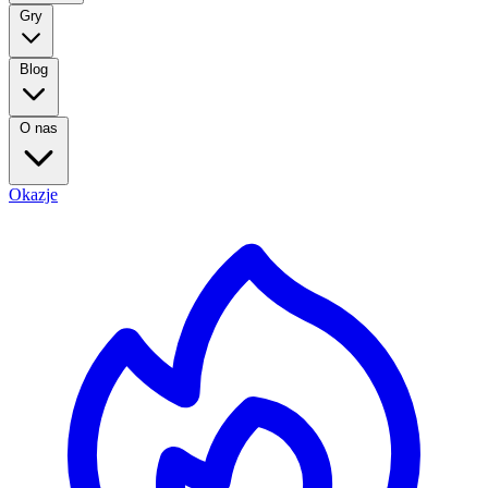
Gry
Blog
O nas
Okazje