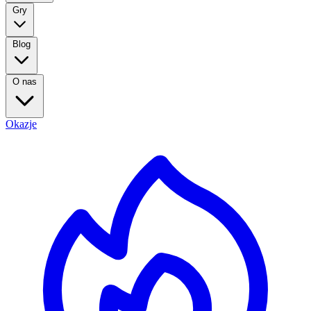
Gry
Blog
O nas
Okazje