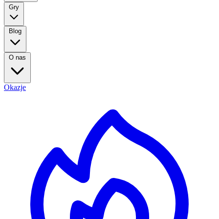
Gry
Blog
O nas
Okazje