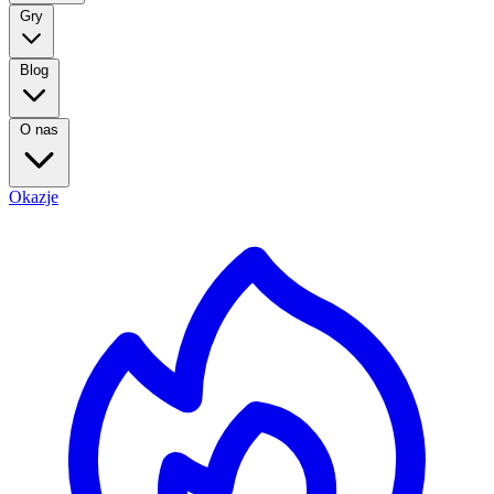
Gry
Blog
O nas
Okazje