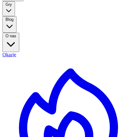
Gry
Blog
O nas
Okazje