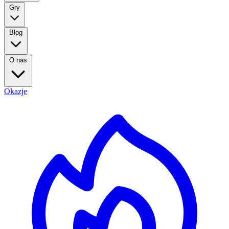
Gry
Blog
O nas
Okazje