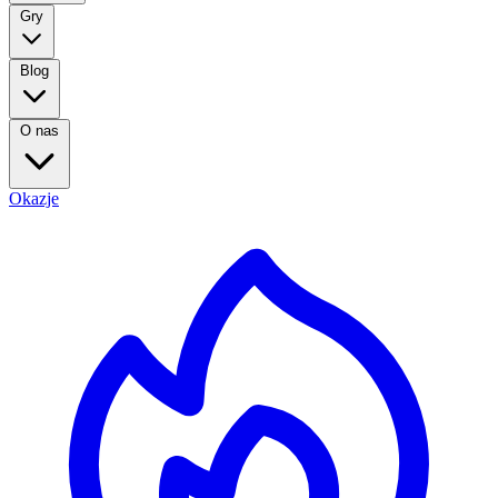
Gry
Blog
O nas
Okazje